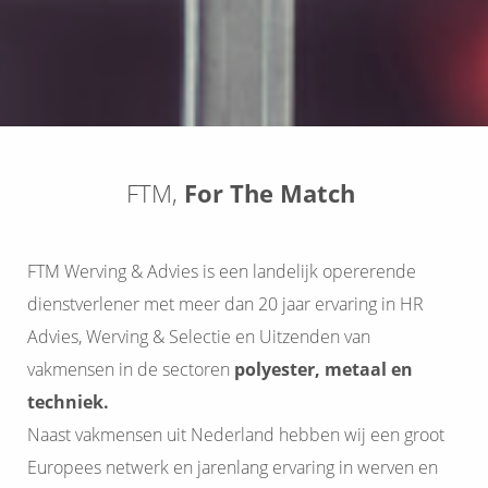
s kan de
e niet
oneren.
ieken
ische
s worden
FTM,
For The Match
kt om
em
tie te
FTM Werving & Advies is een landelijk opererende
elen over
drag van
dienstverlener met meer dan 20 jaar ervaring in HR
zoeker op
Advies, Werving & Selectie en Uitzenden van
site.
vakmensen in de sectoren
polyester, metaal en
ing
techniek.
ingcookies
Naast vakmensen uit Nederland hebben wij een groot
 gebruikt
Europees netwerk en jarenlang ervaring in werven en
oekers te