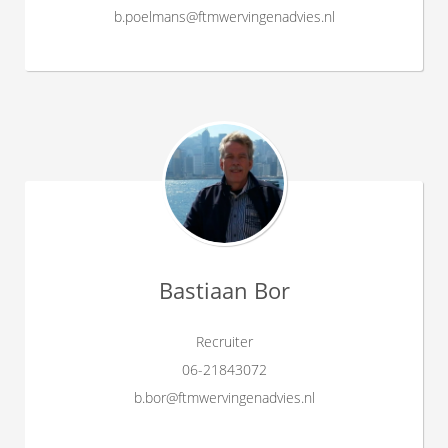
b.poelmans@ftmwervingenadvies.nl
Bastiaan Bor
Recruiter
06-21843072
b.bor@ftmwervingenadvies.nl