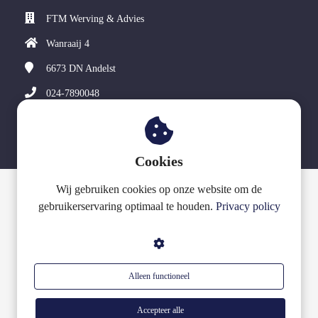
FTM Werving & Advies
Wanraaij 4
6673 DN
Andelst
024-7890048
info@ftmwervingenadvies.nl
Cookies
Wij gebruiken cookies op onze website om de
© FTM Werving & Advies
gebruikerservaring optimaal te houden.
Privacy policy
Alleen functioneel
Accepteer alle