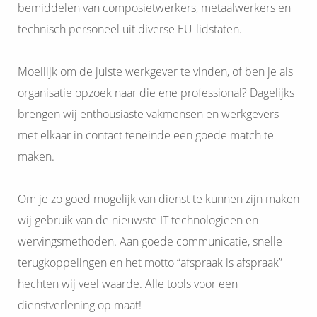
bemiddelen van composietwerkers, metaalwerkers en
 op de
technisch personeel uit diverse EU-lidstaten.
e. Hierdoor
 website-
ren
Moeilijk om de juiste werkgever te vinden, of ben je als
nte
organisatie opzoek naar die ene professional? Dagelijks
enties
brengen wij enthousiaste vakmensen en werkgevers
gebaseerd
 gedrag van
met elkaar in contact teneinde een goede match te
ezoeker.
maken.
uren
Om je zo goed mogelijk van dienst te kunnen zijn maken
wij gebruik van de nieuwste IT technologieën en
wervingsmethoden. Aan goede communicatie, snelle
terugkoppelingen en het motto “afspraak is afspraak”
hechten wij veel waarde. Alle tools voor een
dienstverlening op maat!