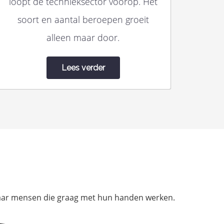
loopt de technieksector voorop. Het
soort en aantal beroepen groeit
alleen maar door.
Lees verder
n naar mensen die graag met hun handen werken.