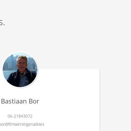
s.
Bastiaan Bor
06-21843072
bor@ftmwervingenadvies