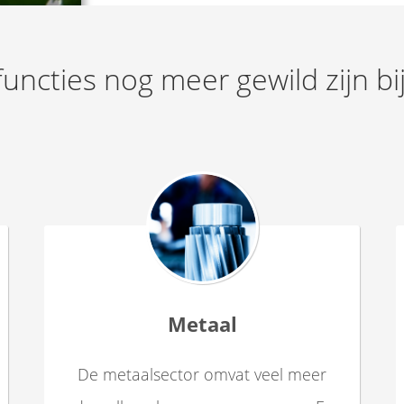
uncties nog meer gewild zijn b
Metaal
De metaalsector omvat veel meer