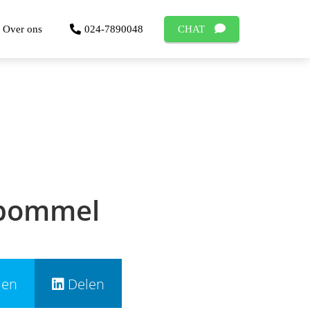
Over ons
024-7890048
CHAT
tbommel
len
Delen