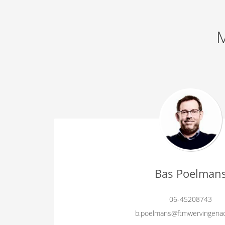
M
Bas Poelman
06-45208743
b.poelmans@ftmwervingenad