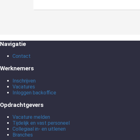
Navigatie
Contact
Werknemers
Inschrijven
Vacatures
Inloggen backoffice
Opdrachtgevers
Vacature melden
Tijdelijk en vast personeel
Collegiaal in- en uitlenen
Branches