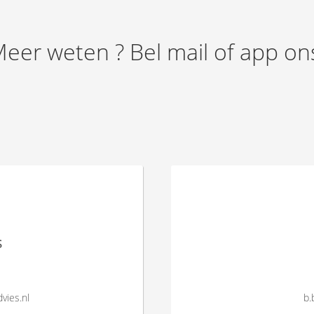
eer weten ? Bel mail of app on
s
vies.nl
b.