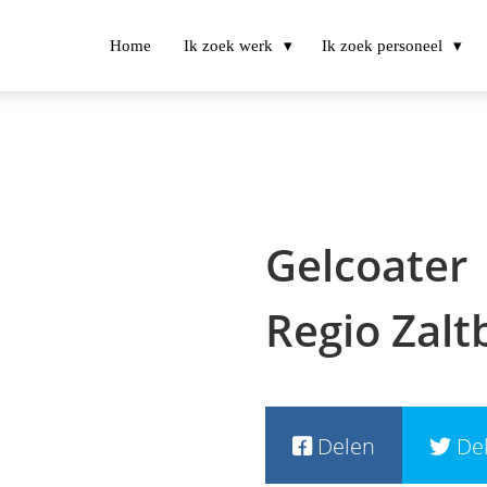
Home
Ik zoek werk
Ik zoek personeel
Gelcoater
Regio Zal
Delen
De