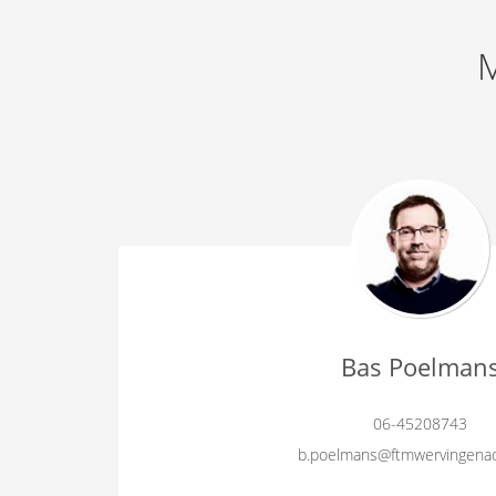
M
Bas Poelman
06-45208743
b.poelmans@ftmwervingenad