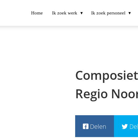
Home
Ik zoek werk
Ik zoek personeel
Composie
Regio Noo
Delen
De