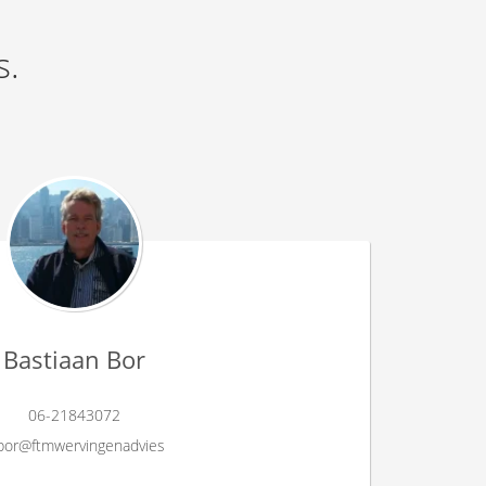
s.
Bastiaan Bor
06-21843072
bor@ftmwervingenadvies