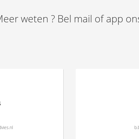
eer weten ? Bel mail of app on
s
vies.nl
b.