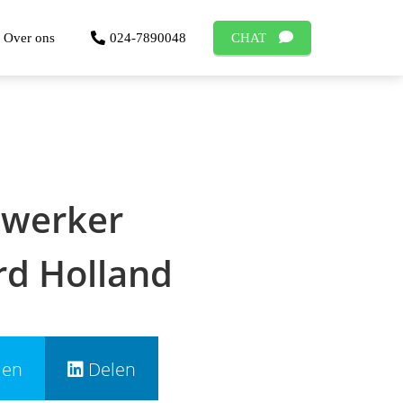
Over ons
024-7890048
CHAT
twerker
rd Holland
len
Delen