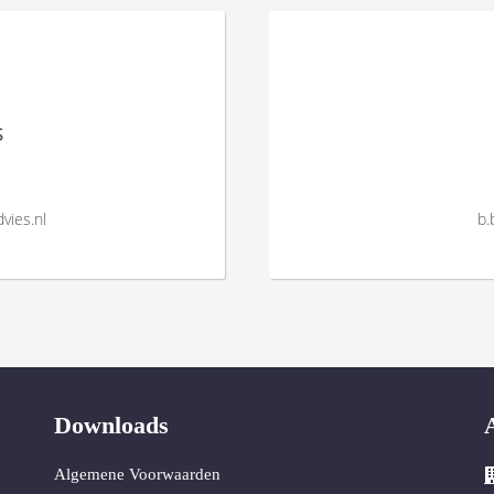
s
vies.nl
b.
Downloads
Algemene Voorwaarden