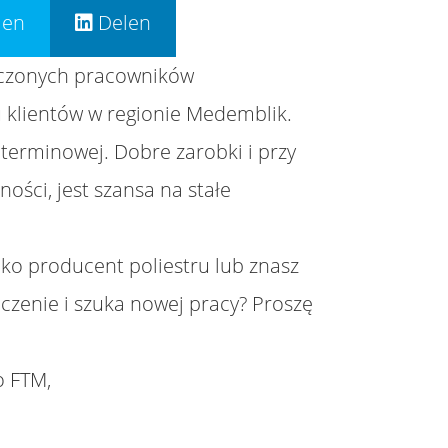
len
Delen
czonych pracowników
u klientów w regionie Medemblik.
terminowej. Dobre zarobki i przy
ści, jest szansa na stałe
ko producent poliestru lub znasz
czenie i szuka nowej pracy? Proszę
o FTM,