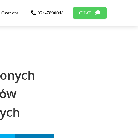
Over ons
024-7890048
CHAT
zonych
ków
wych