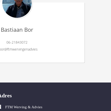
Bastiaan Bor
06-21843072
bor@ftmwervingenadvies
Adres
FTM Werving & Advies