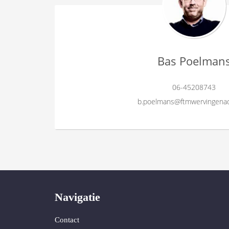
Bas Poelman
06-45208743
b.poelmans@ftmwervingenad
Navigatie
Contact