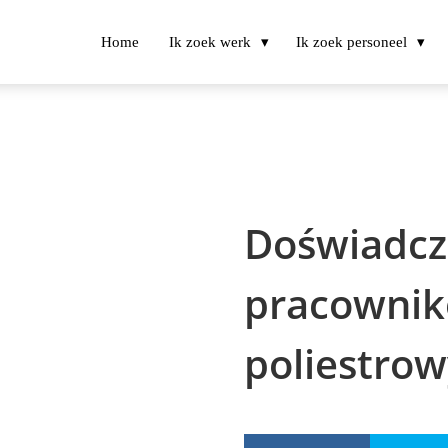
Home
Ik zoek werk
Ik zoek personeel
Doświadc
pracowni
poliestro