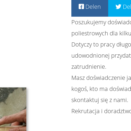
Delen
De
Poszukujemy doświad
poliestrowych dla kilk
Dotyczy to pracy długo
udowodnionej przydatno
zatrudnienie.
Masz doświadczenie ja
kogoś, kto ma doświad
skontaktuj się z nami.
Rekrutacja i doradztw