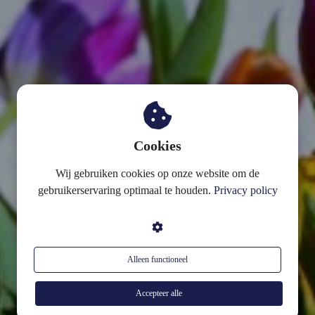
s kan de
e niet
oneren.
ieken
ische
s worden
kt om
em
Cookies
tie te
Wij gebruiken cookies op onze website om de
elen over
gebruikerservaring optimaal te houden.
Privacy policy
drag van
zoeker op
site.
ing
Alleen functioneel
ingcookies
 gebruikt
Accepteer alle
oekers te