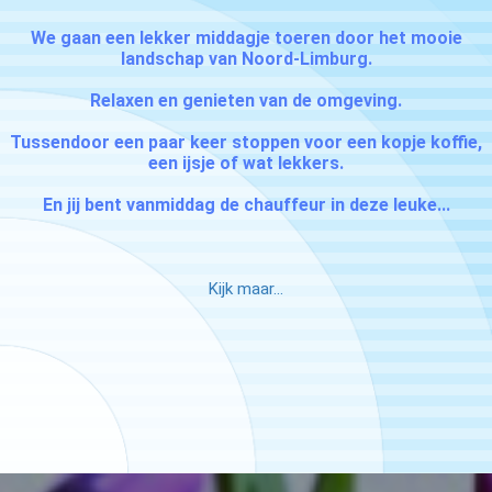
We gaan een lekker middagje toeren door het mooie
landschap van Noord-Limburg.
Relaxen en genieten van de omgeving.
ngen
Tussendoor een paar keer stoppen voor een kopje koffie,
 policy
een ijsje of wat lekkers.
En jij bent vanmiddag de chauffeur in deze leuke...
oneel
Kijk maar...
onele
s zijn
kelijk om
bsite te
ken. Ze
 gebruikt
asisfuncties
der deze